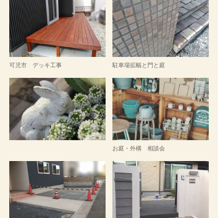
可児市 デッキ工事
駐車場拡幅と門と庭
お庭・外構 相談会