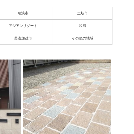
瑞浪市
土岐市
アジアンリゾート
和風
美濃加茂市
その他の地域