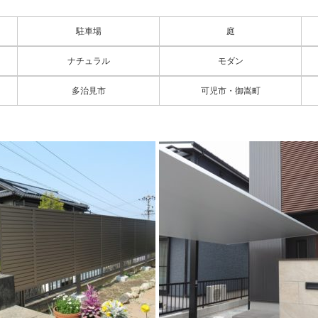
駐車場
庭
ナチュラル
モダン
多治見市
可児市・御嵩町