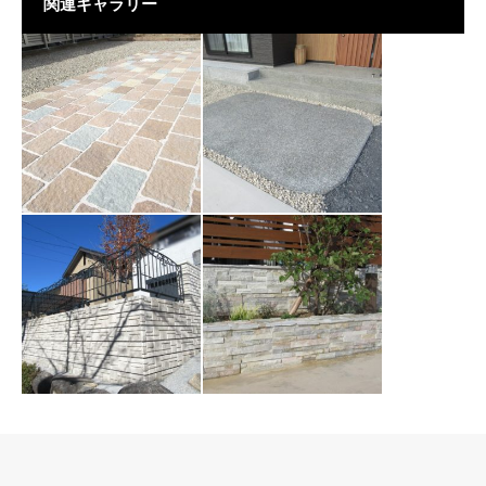
関連ギャラリー
【CASE132】可児
【CASE134】可児
市T様
市S様
2020.02.08