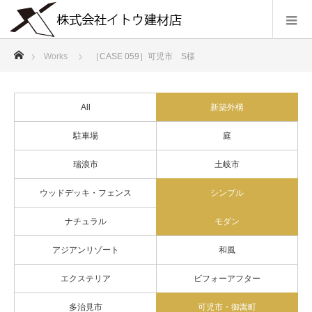
ホーム
Works
［CASE 059］可児市 S様
All
新築外構
駐車場
庭
瑞浪市
土岐市
ウッドデッキ・フェンス
シンプル
ナチュラル
モダン
アジアンリゾート
和風
エクステリア
ビフォーアフター
多治見市
可児市・御嵩町