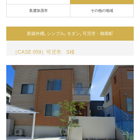
美濃加茂市
その他の地域
新築外構
,
シンプル
,
モダン
,
可児市・御嵩町
［CASE 059］可児市 S様