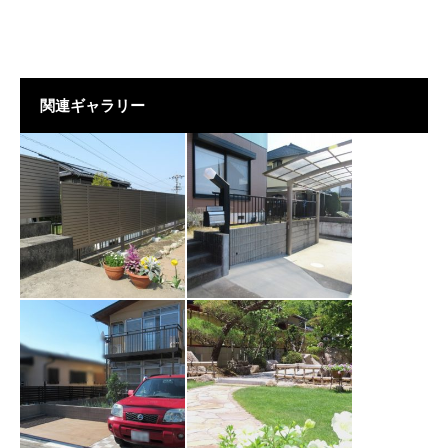
関連ギャラリー
【CASE136】多治
【CASE133】多治
見市 H様
見市M様