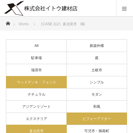
ホーム
Works
［CASE 112］多治見市 I様
All
新築外構
駐車場
庭
瑞浪市
土岐市
ウッドデッキ・フェンス
シンプル
ナチュラル
モダン
アジアンリゾート
和風
エクステリア
ビフォーアフター
多治見市
可児市・御嵩町