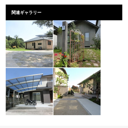
関連ギャラリー
［CASE 118］七宗
［CASE 116］各務
町 T様
原市 K様