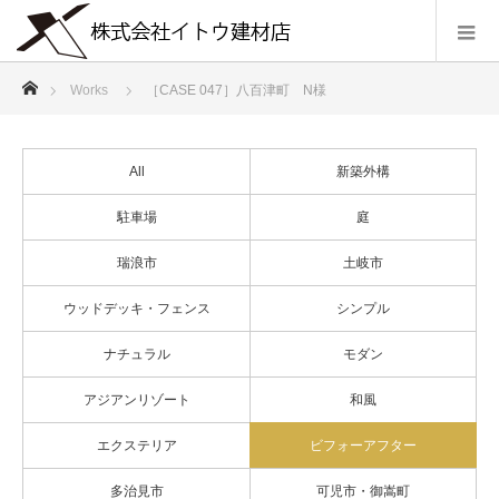
ホーム
Works
［CASE 047］八百津町 N様
All
新築外構
駐車場
庭
瑞浪市
土岐市
ウッドデッキ・フェンス
シンプル
ナチュラル
モダン
アジアンリゾート
和風
エクステリア
ビフォーアフター
多治見市
可児市・御嵩町