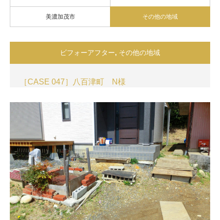
美濃加茂市
その他の地域
ビフォーアフター
,
その他の地域
［CASE 047］八百津町 N様