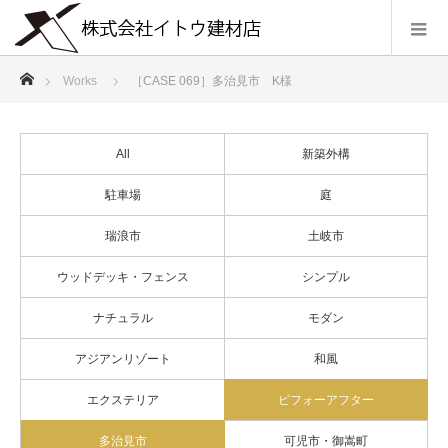
ホーム
Works
［CASE 069］多治見市 K様
All
新築外構
駐車場
庭
瑞浪市
土岐市
ウッドデッキ・フェンス
シンプル
ナチュラル
モダン
アジアンリゾート
和風
エクステリア
ビフォーアフター
多治見市
可児市・御嵩町