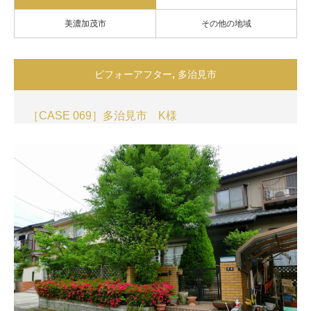
美濃加茂市
その他の地域
ビフォーアフター
,
多治見市
［CASE 069］多治見市 K様