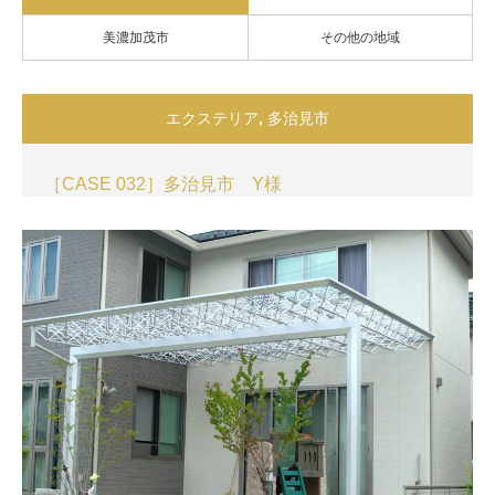
美濃加茂市
その他の地域
エクステリア
,
多治見市
［CASE 032］多治見市 Y様