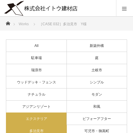
ホーム
Works
［CASE 032］多治見市 Y様
All
新築外構
駐車場
庭
瑞浪市
土岐市
ウッドデッキ・フェンス
シンプル
ナチュラル
モダン
アジアンリゾート
和風
エクステリア
ビフォーアフター
多治見市
可児市・御嵩町