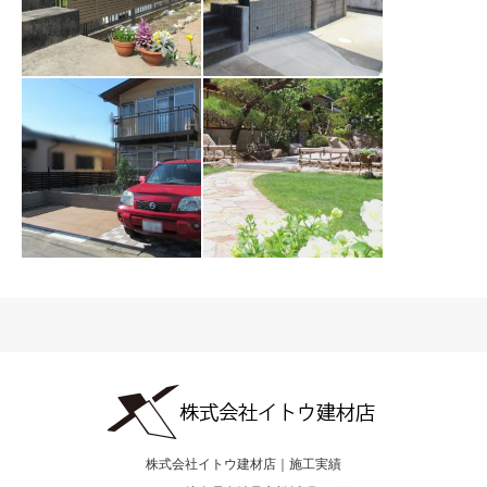
【CASE136】多治
【CASE133】多治
見市 H様
見市M様
【CASE129】多治
見市 A様
【CASE127】多治
見市 K様
2019.06
株式会社イトウ建材店｜施工実績