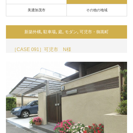
美濃加茂市
その他の地域
新築外構
,
駐車場
,
庭
,
モダン
,
可児市・御嵩町
［CASE 091］可児市 N様