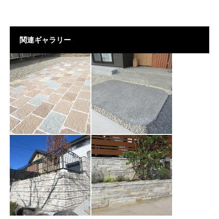
関連ギャラリー
【CASE132】可児
【CASE134】可児
市T様
市S様