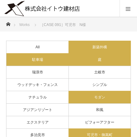
ホーム
Works
［CASE 091］可児市 N様
All
新築外構
駐車場
庭
瑞浪市
土岐市
ウッドデッキ・フェンス
シンプル
ナチュラル
モダン
アジアンリゾート
和風
エクステリア
ビフォーアフター
多治見市
可児市・御嵩町