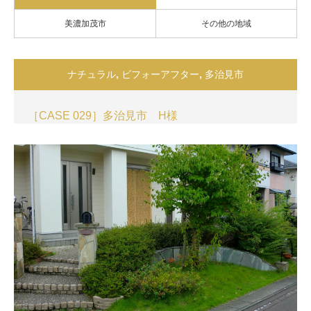
美濃加茂市
その他の地域
ナチュラル
,
ビフォーアフター
,
多治見市
［CASE 029］多治見市 H様