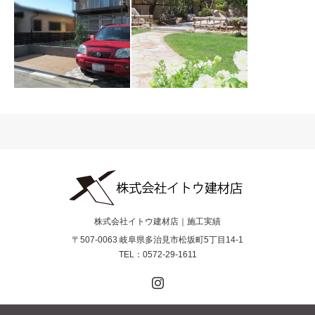
【CASE136】多治
【CASE133】多治
見市 H様
見市M様
【CASE129】多治
見市 A様
【CASE127】多治
見市 K様
2019.06
株式会社イトウ建材店｜施工実績
〒507-0063 岐阜県多治見市松坂町5丁目14-1
TEL：0572-29-1611
Instagram