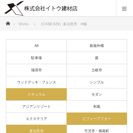
ホーム
Works
［CASE 029］多治見市 H様
All
新築外構
駐車場
庭
瑞浪市
土岐市
ウッドデッキ・フェンス
シンプル
ナチュラル
モダン
アジアンリゾート
和風
エクステリア
ビフォーアフター
多治見市
可児市・御嵩町