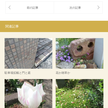
関連記事
駐車場拡幅と門と庭
花か雑草か